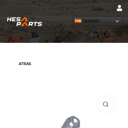
Spanish
0