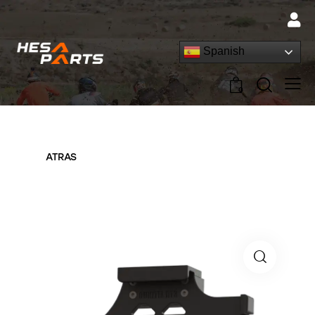
Spanish
0