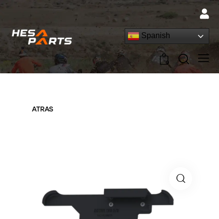
Spanish
0