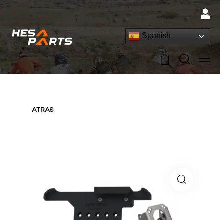
Spanish
0