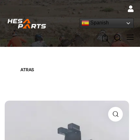
Spanish
0